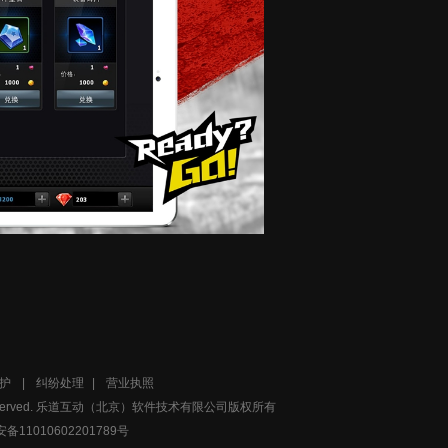
护
|
纠纷处理
|
营业执照
served.
乐道互动（北京）软件技术有限公司版权所有
备11010602201789号