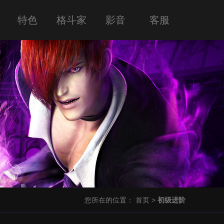
特色
格斗家
影音
客服
您所在的位置：
首页
>
初级进阶