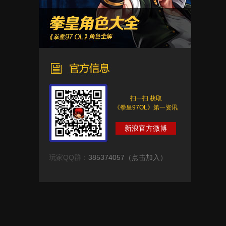
扫一扫 获取
《拳皇97OL》第一资讯
新浪官方微博
玩家QQ群：
385374057（点击加入）