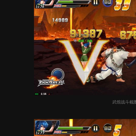
武馆战斗截