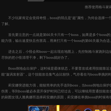
推荐使用格斗家
不少玩家肯定会觉得奇怪，boss的弱点是“超”属性，为何会选择一
了解。
首先要注意的一点就是第66关卡只有一个boss，如果是多个bos
能力强，输出速度快且伤害高，用来打只有一个boss的第66关最为合适
进去之后，小怪会和boss一起出现在地图上，先控制格斗家跑到
尽快的把小怪清理干净，剩下boss就好办了。
Boss倒地会出保护，这时候是霸体状态，不要普攻或者用技能靠近
能“漩涡发射器”，这个技能攻击集气会比较快，气存着在与boss单挑的
莉安娜突进能力强，能较简单的先手连到boss，当boss倒地出保护
伤害，等到boss被必杀震开保护时间已经过去，可以继续用普通技能攻
的刷图女强人雅典娜而选择莉安娜的原因，莉安娜在单挑boss的时候有