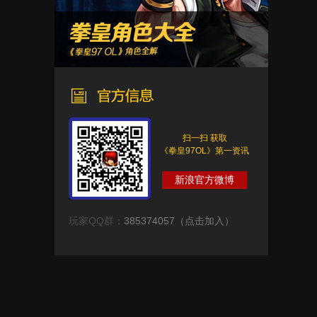
扫一扫 获取
《拳皇97OL》第一资讯
新浪官方微博
玩家QQ群：
385374057（点击加入）