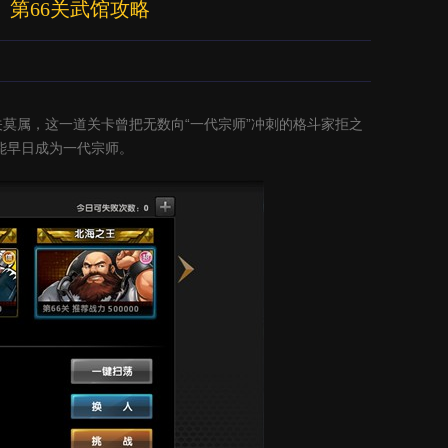
》第66关武馆攻略
关莫属，这一道关卡曾把无数向“一代宗师”冲刺的格斗家拒之
能早日成为一代宗师。