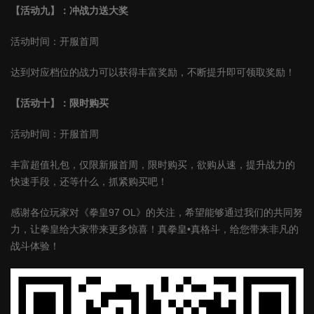
【活动九】：冲战力送大奖
活动时间：开服首周
达到对应档位的战力可以获得丰富奖励，不断提升即可领取奖励！
【活动十】：限时购买
活动时间：开服首周
丰富超值礼包，仅限新服首周，限时购买，欲购从速，提升战力的
快速手段，还等什么，抓紧购买吧！
感谢各位玩家对《拳皇97 OL》的关注，希望能够通过我们的共同努
力，让拳皇给大家带来更多惊喜！真拳皇•真格斗，给您带来非凡的
战斗体验！