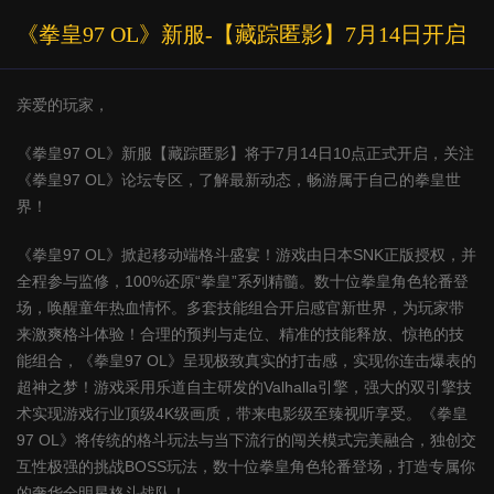
《拳皇97 OL》新服-【藏踪匿影】7月14日开启
亲爱的玩家，
《拳皇97 OL》新服【藏踪匿影】将于7月14日10点正式开启，关注
《拳皇97 OL》论坛专区，了解最新动态，畅游属于自己的拳皇世
界！
《拳皇97 OL》掀起移动端格斗盛宴！游戏由日本SNK正版授权，并
全程参与监修，100%还原“拳皇”系列精髓。数十位拳皇角色轮番登
场，唤醒童年热血情怀。多套技能组合开启感官新世界，为玩家带
来激爽格斗体验！合理的预判与走位、精准的技能释放、惊艳的技
能组合，《拳皇97 OL》呈现极致真实的打击感，实现你连击爆表的
超神之梦！游戏采用乐道自主研发的Valhalla引擎，强大的双引擎技
术实现游戏行业顶级4K级画质，带来电影级至臻视听享受。《拳皇
97 OL》将传统的格斗玩法与当下流行的闯关模式完美融合，独创交
互性极强的挑战BOSS玩法，数十位拳皇角色轮番登场，打造专属你
的奢华全明星格斗战队！