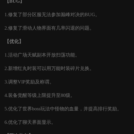
【
BUG】
1.修复了部分区服无法参加巅峰对决的BUG。
2.修复了滑动人物界面有几率闪退的问题。
【优化】
1.活动广场天赋副本开放扫荡功能。
2.新增红丸时装可以用万能时装碎片兑换。
3.调整VIP奖励及称谓。
4.装备觉醒等级上限提升至80级。
5.优化了世界boss玩法中怪物的血量，并提高排行奖励。
6.优化了聊天界面显示。