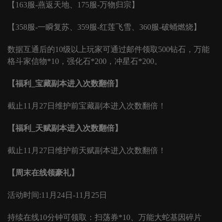
【
163服-燕返天地、175服-万物归宗】
【
358服-一瞬复苏、359服-红莲飞雪、360服-破蛹燃烧】
数据互通后的
10级以上玩家可通过邮件领取500钻石，万能
格斗家信物*10，强化石*200，冲星石*200。
【福利
_宝藏副本进入次数翻倍】
截止
11月27日维护前宝藏副本进入次数翻倍！
【福利
_天赋副本进入次数翻倍】
截止
11月27日维护前天赋副本进入次数翻倍！
【周末在线领豪礼】
活动时间
:11月24日-11月25日
持续在线
10分钟可领取：扫荡券*10、万能大蛇基因碎片