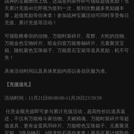
战神的宝藏燃情上线，达成签到条件即可领取超值奖励！当
天累计充值
40元即视为签到一次，签到次数越多奖励越丰
厚，超值奖励等你来拿！参加战神宝藏活动可同时享受每日
充值、累计充值等活动！
可领取椎拳崇的信物、万能时装碎片、星辉、大蛇的信物、
万能金色宝物碎片、暗金归壹万能卷轴碎片、元素聚灵宝
箱、随机紫色宝珠箱子、万能星石宝箱等道具奖励，机不可
失！
具体活动时间以及具体奖励内容以各自区服为准。
【充值送礼】
活动时间：
11月21日00:00:00-11月28日23:59:59
任意金额充值即可参与累计充值活动，超高性价比道具返
还，不仅有万能格斗家信物、天赋精魂、万能时装碎片等超
值道具，更有金鸾凤羽碎片、万能橙色宝珠箱子、元素聚灵
宝箱、
5级乌钢石、6级龙纹石等你来拿！最高可累计领取价