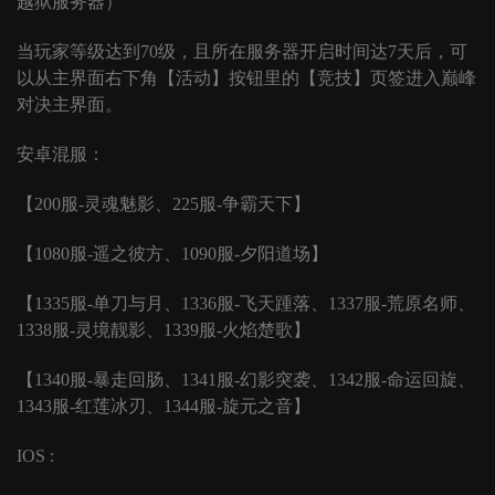
越狱服务器）
当玩家等级达到
70级，且所在服务器开启时间达7天后，可
以从主界面右下角【活动】按钮里的【竞技】页签进入巅峰
对决主界面。
安卓混服：
【
200服-灵魂魅影、225服-争霸天下】
【
1080服-遥之彼方、1090服-夕阳道场】
【
1335服-单刀与月、1336服-飞天踵落、1337服-荒原名师、
1338服-灵境靓影、1339服-火焰楚歌】
【
1340服-暴走回肠、1341服-幻影突袭、1342服-命运回旋、
1343服-红莲冰刃、1344服-旋元之音】
IOS :