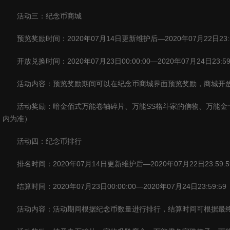
活动三：纪念币商城
预览奖励时间：
2020
年
07
月
14
日更新维护后—
2020
年
07
月
22
日
23:
开放兑换时间：
2020
年
07
月
23
日
00:00:00
—
2020
年
07
月
24
日
23:59
活动内容：预览奖励期间可以在纪念币商城界面预览奖励，商城开
活动奖励：暗金佰式万能卷轴碎片、万能
SS
格斗家的信物、万能金
内为准）
活动四：纪念币排行
排名时间：
2020
年
07
月
14
日更新维护后—
2020
年
07
月
22
日
23:59:5
结算时间：
2020
年
07
月
23
日
00:00:00
—
2020
年
07
月
24
日
23:59:59
活动内容：活动期间根据纪念币数量进行排行，结算时间可根据最