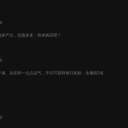
9
惠券产出，优惠多多，快来购买吧！
9
手速、反应和一点点运气，不仅可获得每日奖励，全服前
3
名
9