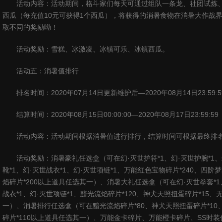
活动内容：活动期间，格斗家们每天可通过组队一条龙、社团试炼
西瓜（每充值
10
元可获得
1
个西瓜），将获得的消暑食物在消暑大作战
取不同的奖励呦！
活动奖励：雪糕、冰激凌、冰镇可乐、冰镇西瓜。
活动五：消暑值排行
排名时间：
2020
年
07
月
14
日更新维护后—
2020
年
08
月
14
日
23:59:5
结算时间：
2020
年
08
月
15
日
00:00:00
—
2020
年
08
月
17
日
23:59:59
活动内容：活动期间根据消暑值进行排行，结算时间可根据最终排
活动奖励：消暑豪礼任选盒（可在幻·灭世护符
*1
、幻·灭世护腕
*1
、
靴
*1
、幻·灭世战衣
*1
、幻·灭世项链
*1
、万能红色宝物碎片
*240
、四阶梦
焰碎片
*200
以上道具任选其一）、消暑大礼任选盒（可在幻·灭世拳套
*1
战衣
*1
、幻·灭世项链
*1
、黯光流焰碎片
*120
、神犬天照扭蛋碎片
*15
、
一）、消暑排行任选盒（可在黯光流焰碎片
*80
、神犬天照扭蛋碎片
*10
碎片
*110
以上道具任选其一）、万能金卡碎片、万能橙卡碎片、
SS
时装