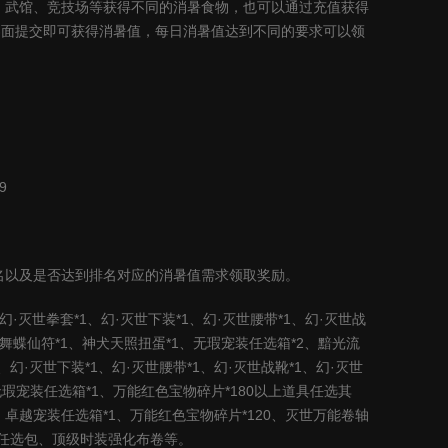
、武馆、竞技场等获得不同的消暑食物，也可以通过充值获得
界面提交即可获得消暑值，每日消暑值达到不同的要求可以领
9
名以及是否达到排名对应的消暑值需求领取奖励。
幻·灭世拳套
*1
、幻·灭世下装
*1
、幻·灭世腰带
*1
、幻·灭世战
舞蝶仙符
*1
、神犬天照扭蛋
*1
、无瑕宠装任选箱
*2
、黯光流
、幻·灭世下装
*1
、幻·灭世腰带
*1
、幻·灭世战靴
*1
、幻·灭世
无瑕宠装任选箱
*1
、万能红色宝物碎片
*180
以上道具任选其
、卓越宠装任选箱
*1
、万能红色宝物碎片
*120
、灭世万能卷轴
任选包、顶级时装强化布卷等。