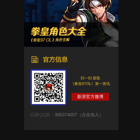
扫一扫 获取
《拳皇97OL》第一资讯
新浪官方微博
玩家QQ群：
385374057（点击加入）