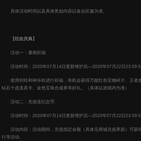
具体活动时间以及具体奖励内容以各自区服为准。
【狂欢庆典】
活动一：暑期祈福
活动时间：
2020
年
07
月
14
日更新维护后—
2020
年
07
月
22
日
23:59:5
使用剑铃和神乐铃进行祈福，有机会获得万能红色宝物碎片、王者
钻石十连道具卡、金色宝珠合成券等好礼。（具体以游戏内为准）
活动二：充值送纪念币
活动时间：
2020
年
07
月
14
日更新维护后—
2020
年
07
月
22
日
23:59:5
活动内容：活动期间，充值指定金额（具体见商城充值界面）可获
行等活动。