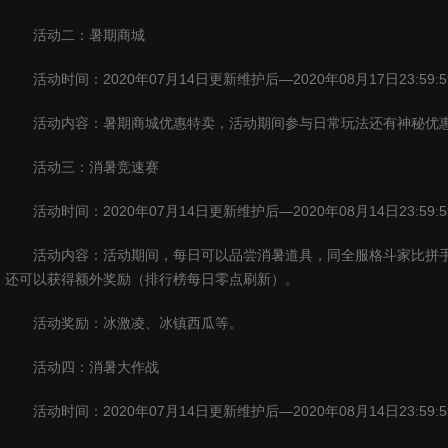
活动二：暑期商城
活动时间：
2020
年
07
月
14
日更新维护后—
2020
年
08
月
17
日
23:59:5
活动内容：暑期商城优惠特卖，活动期间参与日常玩法还有神秘优
活动三：消暑竞速赛
活动时间：
2020
年
07
月
14
日更新维护后—
2020
年
08
月
14
日
23:59:5
活动内容：活动期间，每日可以品尝消暑道具，同全服格斗家比拼
还可以获得额外奖励（排行榜每日零点刷新）。
活动奖励：冰激凌、冰镇西瓜等。
活动四：消暑大作战
活动时间：
2020
年
07
月
14
日更新维护后—
2020
年
08
月
14
日
23:59:5