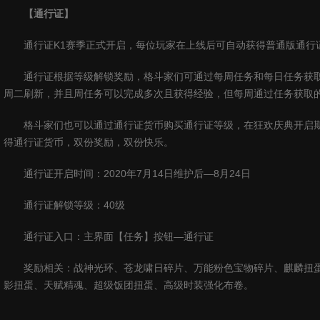
【通行证】
通行证
K1
赛季正式开启，每位玩家在上线后可自动获得普通版通行
通行证根据等级解锁奖励，格斗家们可通过每周任务和每日任务获
周二刷新，并且周任务可以完成多次且获得经验，但每周通过任务获取
格斗家们也可以通过通行证货币购买通行证等级，在狂欢庆典开启
得通行证货币，双份奖励，双份快乐。
通行证开启时间：
2020
年
7
月
14
日维护后—
8
月
24
日
通行证解锁等级：
40
级
通行证入口：主界面【任务】按钮—通行证
奖励相关：战神光环、苍龙啸日碎片、万能粉色宝物碎片、麒麟扭
影扭蛋、天赋精魂、超级饭团扭蛋、高级时装强化布卷。