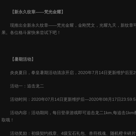
【新永久纹章——梵光金耀】
现推出全新永久纹章——梵光金耀，金刚梵文，光耀九天，新纹章
果。各位格斗家快来尝试下吧！
【暑期活动】
炎炎夏日，拳皇暑期活动清凉开启，
2020
年
7
月
14
日
更新维护后
至
2
活动一：追击龙二
活动时间：
2020
年
07
月
14
日更新维护后—
2020
年
08
月
17
日
23:59:5
活动内容：活动期间，每日登录游戏即可追击龙二
1km,
每追击
1km
取哦！
活动奖励：初级契约残章、
4
级宝石礼包、兽符残魂、随机橙卡碎片