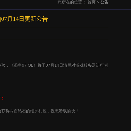
您所在的位置：
首页
>
公告
07月14日更新公告
体验，《拳皇
97 OL
》将于
07
月
14
日清晨对游戏服务器进行例
时；
会获得两百钻石的维护礼包，祝您游戏愉快！