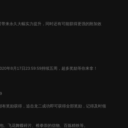
可带来永久大幅实力提升，同时还有可能获得更强的附加效
020
年
8
月
17
日
23:59:59
持续五周，超多奖励等你来拿！
9
都有奖励获得，追击龙二成功即可获得全部奖励，记得及时领
包、飞花舞蝶碎片、椎拳崇的信物、百炼精铁等。