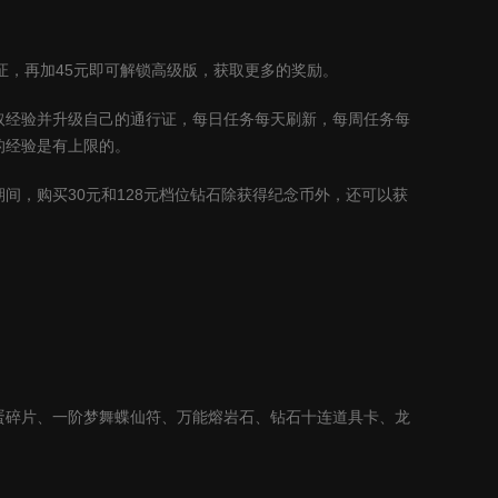
证，再加
45
元即可解锁高级版，获取更多的奖励。
取经验并升级自己的通行证，每日任务每天刷新，每周任务每
的经验是有上限的。
期间，购买
30
元和
128
元档位钻石除获得纪念币外，还可以获
蛋碎片、一阶梦舞蝶仙符、万能熔岩石、钻石十连道具卡、龙