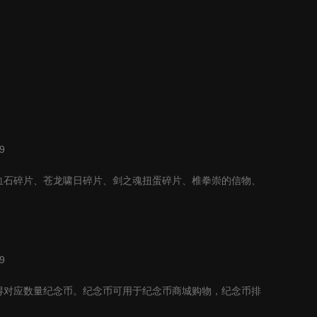
9
血石碎片、苍龙啸日碎片、剑之魂扭蛋碎片、椎拳崇的信物、
9
得对应数量纪念币。纪念币可用于纪念币商城购物，纪念币排